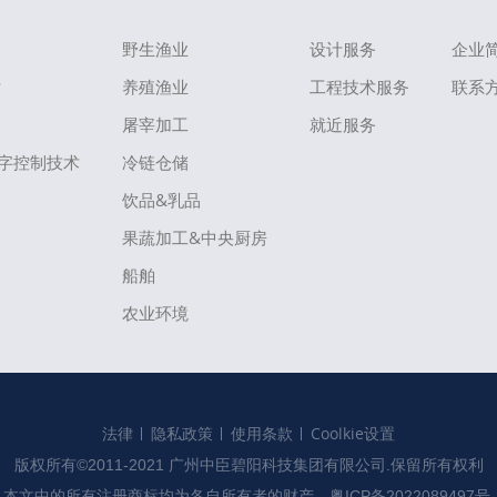
野生渔业
设计服务
企业
术
养殖渔业
工程技术服务
联系
屠宰加工
就近服务
字控制技术
冷链仓储
饮品&乳品
果蔬加工&中央厨房
船舶
农业环境
法律
隐私政策
使用条款
Coolkie设置
版权所有©2011-2021 广州中臣碧阳科技集团有限公司.保留所有权利

本文中的所有注册商标均为各自所有者的财产。
粤ICP备2022089497号.